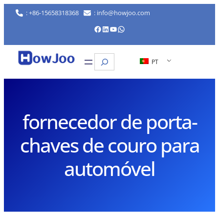
Saltar
: +86-15658318368
: info@howjoo.com
para
Facebook
LinkedIn
YouTube
WhatsApp
o
conteúdo
Pesquisar
PT
fornecedor de porta-
chaves de couro para
automóvel