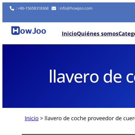
Saltar
: +86-15658318368
: info@howjoo.com
al
contenido
Inicio
Quiénes somos
Categ
llavero de 
Inicio
>
llavero de coche proveedor de cue