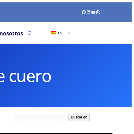
Facebook
LinkedIn
YouTube
WhatsApp
Buscar
nosotros
ES
en
e cuero
Buscar
Buscar en
en