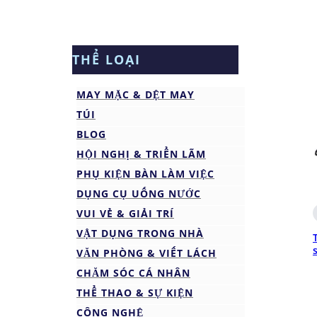
THỂ LOẠI
MAY MẶC & DỆT MAY
TÚI
BLOG
HỘI NGHỊ & TRIỂN LÃM
PHỤ KIỆN BÀN LÀM VIỆC
DỤNG CỤ UỐNG NƯỚC
VUI VẺ & GIẢI TRÍ
VẬT DỤNG TRONG NHÀ
VĂN PHÒNG & VIẾT LÁCH
CHĂM SÓC CÁ NHÂN
THỂ THAO & SỰ KIỆN
CÔNG NGHỆ