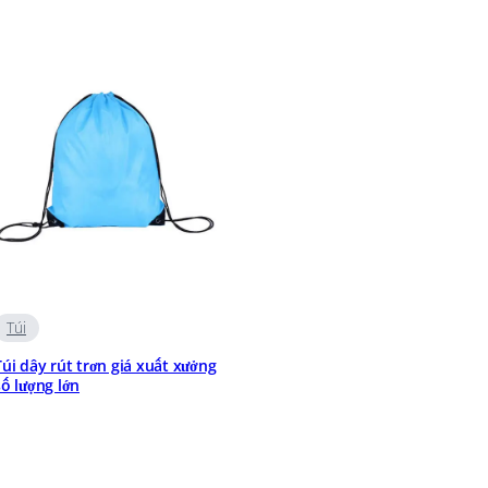
Túi
Túi dây rút trơn giá xuất xưởng
số lượng lớn