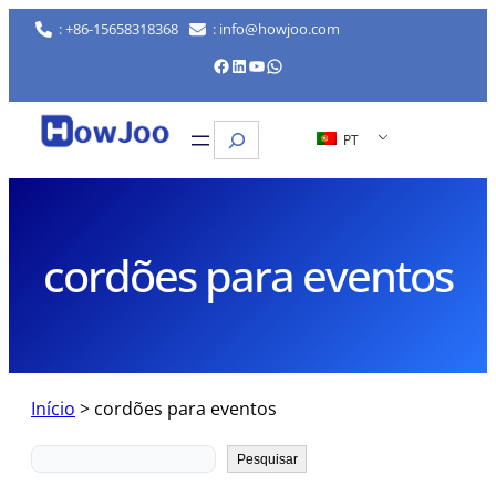
Saltar
: +86-15658318368
: info@howjoo.com
para
Facebook
LinkedIn
YouTube
WhatsApp
o
conteúdo
Pesquisar
PT
cordões para eventos
Início
>
cordões para eventos
Pesquisar
Pesquisar