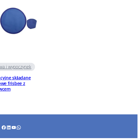
wa i wypoczynek
cyjne składane
we frisbee z
wcem
Facebook
LinkedIn
YouTube
WhatsApp