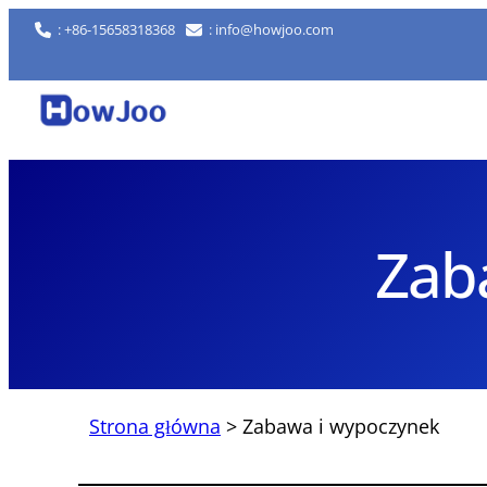
Przejdź
: +86-15658318368
: info@howjoo.com
do
treści
Zab
Strona główna
>
Zabawa i wypoczynek