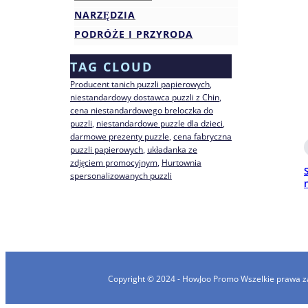
NARZĘDZIA
PODRÓŻE I PRZYRODA
TAG CLOUD
Producent tanich puzzli papierowych
, 
niestandardowy dostawca puzzli z Chin
, 
cena niestandardowego breloczka do
puzzli
, 
niestandardowe puzzle dla dzieci
, 
darmowe prezenty puzzle
, 
cena fabryczna
puzzli papierowych
, 
układanka ze
zdjęciem promocyjnym
, 
Hurtownia
spersonalizowanych puzzli
Copyright © 2024 - HowJoo Promo Wszelkie prawa z