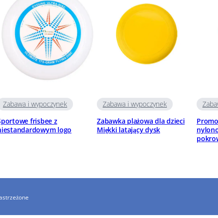
Zabawa i wypoczynek
Zabawa i wypoczynek
Zaba
Sportowe frisbee z
Zabawka plażowa dla dzieci
Promo
niestandardowym logo
Miękki latający dysk
nylono
pokro
astrzeżone