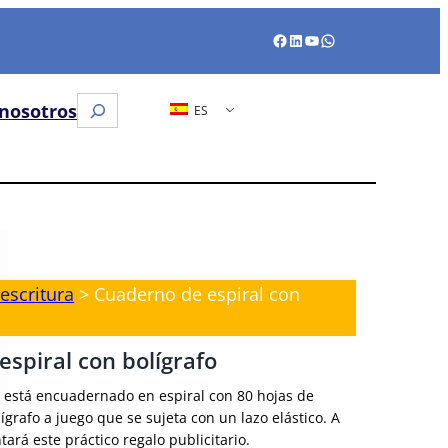
Facebook
LinkedIn
YouTube
WhatsApp
Buscar
nosotros
ES
en
 escritura
>
Cuaderno de espiral con
spiral con bolígrafo
o está encuadernado en espiral con 80 hojas de
ígrafo a juego que se sujeta con un lazo elástico. A
tará este práctico regalo publicitario.