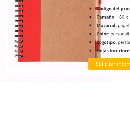
Código del pro
Tamaño:
180 x
Material:
papel 
Color:
personali
Logotipo:
perso
Hojas interiore
Solicitar info