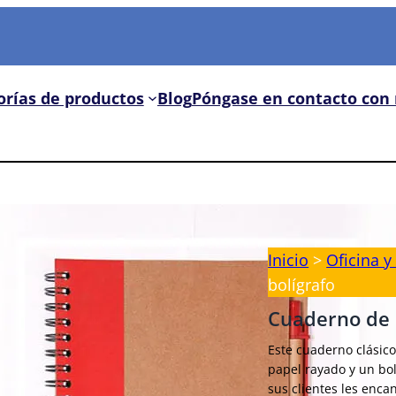
orías de productos
Blog
Póngase en contacto con 
Inicio
>
Oficina y
bolígrafo
Cuaderno de e
Este cuaderno clásic
papel rayado y un bol
sus clientes les encan