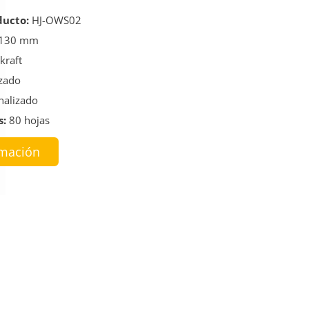
ducto:
HJ-OWS02
 130 mm
kraft
zado
nalizado
s:
80 hojas
rmación