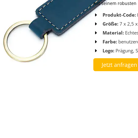
mit seinem robusten 
Produkt-Code:
Größe:
7 x 2,5 
Material:
Echtes
Farbe:
benutzerd
Logo:
Prägung, S
Jetzt anfragen