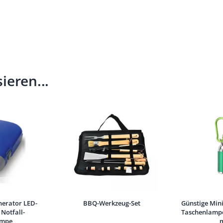
ieren...
erator LED-
BBQ-Werkzeug-Set
Günstige Min
Notfall-
Taschenlampe
ampe
m