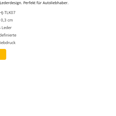
Lederdesign. Perfekt für Autoliebhaber.
HJ-TLK07
x 0,3 cm
 Leder
efinierte
iebdruck