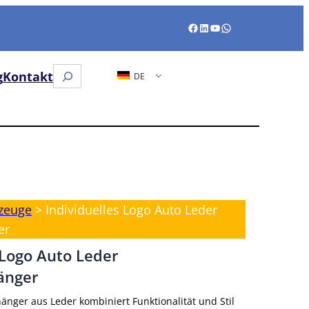
Facebook
LinkedIn
YouTube
WhatsApp
Suche
g
Kontakt
DE
zeuge
>
Individuelles Logo Auto Leder
er
 Logo Auto Leder
änger
änger aus Leder kombiniert Funktionalität und Stil