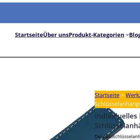
Startseite
Über uns
Produkt-Kategorien
Blo
Startseite
>
Werk
Schlüsselanhäng
Individuelles
Schlüsselanh
Der Autoschlüsselanh